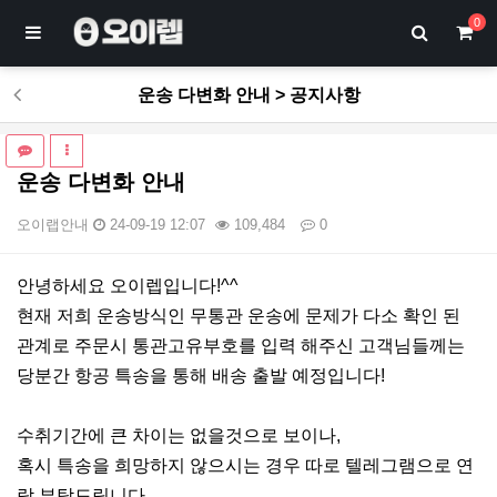
0
운송 다변화 안내 > 공지사항
운송 다변화 안내
오이랩안내
24-09-19 12:07
109,484
0
본문
안녕하세요 오이렙입니다!^^
현재 저희 운송방식인 무통관 운송에 문제가 다소 확인 된
관계로 주문시 통관고유부호를 입력 해주신 고객님들께는
당분간 항공 특송을 통해 배송 출발 예정입니다!
수취기간에 큰 차이는 없을것으로 보이나,
혹시 특송을 희망하지 않으시는 경우 따로 텔레그램으로 연
락 부탁드립니다.