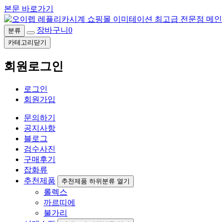
본문 바로가기
장바구니
0
분류
카테고리닫기
회원로그인
로그인
회원가입
문의하기
공지사항
블로그
검수사진
구매후기
잡화류
추천제품
추천제품 하위분류 열기
롤렉스
까르띠에
불가리