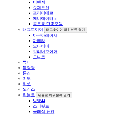
어벤져
슈퍼오션
프리미에르
에비에이터 8
콜트등 단종모델
태그호이어
태그호이어 하위분류 열기
아쿠아레이서
까레라
오타비아
칼리버호이어
모나코
튜더
블랑팡
론진
미도
티쏘
오리스
위블로
위블로 하위분류 열기
빅뱅44
스피릿트
클래식 퓨전