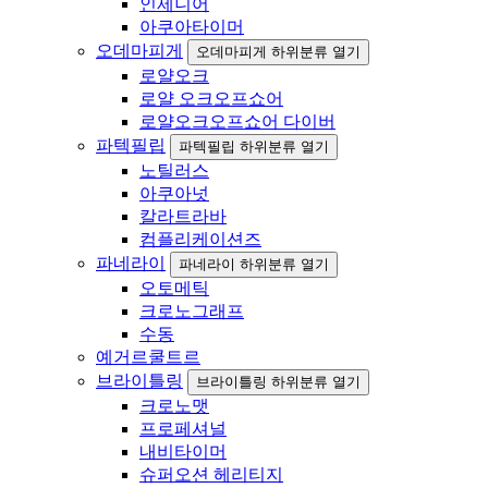
인제니어
아쿠아타이머
오데마피게
오데마피게 하위분류 열기
로얄오크
로얄 오크오프쇼어
로얄오크오프쇼어 다이버
파텍필립
파텍필립 하위분류 열기
노틸러스
아쿠아넛
칼라트라바
컴플리케이션즈
파네라이
파네라이 하위분류 열기
오토메틱
크로노그래프
수동
예거르쿨트르
브라이틀링
브라이틀링 하위분류 열기
크로노맷
프로페셔널
내비타이머
슈퍼오션 헤리티지