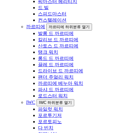
씨마스터 헤리티지
드 빌
스피드마스터
컨스텔레이션
까르띠에
까르띠에 하위분류 열기
발롱 드 까르띠에
칼리브 드 까르띠에
산토스 드 까르띠에
탱크 워치
롱드 드 까르띠에
끌레 드 까르띠에
드라이브 드 까르띠에
팬더 주얼리 워치
까르띠에 베누아 워치
파샤 드 까르띠에
로드스터 워치
IWC
IWC 하위분류 열기
파일럿 워치
포르투기저
포르토피노
다 빈치