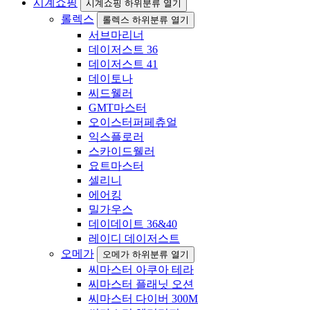
시계쇼핑
시계쇼핑 하위분류 열기
롤렉스
롤렉스 하위분류 열기
서브마리너
데이저스트 36
데이저스트 41
데이토나
씨드웰러
GMT마스터
오이스터퍼페츄얼
익스플로러
스카이드웰러
요트마스터
셀리니
에어킹
밀가우스
데이데이트 36&40
레이디 데이저스트
오메가
오메가 하위분류 열기
씨마스터 아쿠아 테라
씨마스터 플래닛 오션
씨마스터 다이버 300M