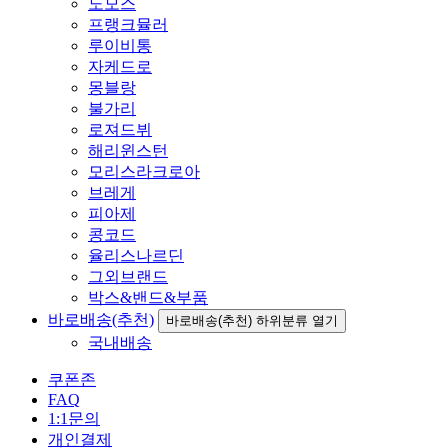
노모스
프랭크뮬러
루이비통
자케드로
몽블랑
불가리
로져드뷔
해리윈스턴
모리스라크로아
브레게
피아제
콩코드
율리스나르딘
그외브랜드
박스&밴드&부품
바로배송(추천)
바로배송(추천) 하위분류 열기
국내배송
쿠폰존
FAQ
1:1문의
개인결제