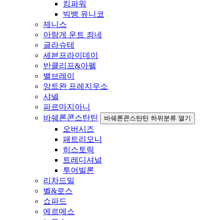
킹파워
빅뱅 유니코
제니스
아랑게 운트 죄네
글라슈테
세븐프라이데이
반클리프&아펠
밸브레이
앙트완 프레지우소
샤넬
파르마지아니
바쉐론콘스탄틴
바쉐론콘스탄틴 하위분류 열기
오버시즈
패트리모니
히스토릭
트레디셔널
투어빌론
리차드밀
벨&로스
쇼파드
에르메스