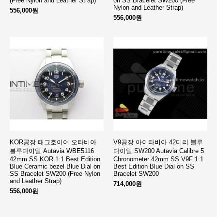
(Free Nylon and Leather Strap)
on SS Bracelet SW200 (Free
Nylon and Leather Strap)
556,000원
556,000원
KOR공장 태그호이어 오타비아
V9공장 아이타비아 42미리 블루
블루다이얼 Autavia WBE5116
다이얼 SW200 Autavia Calibre 5
42mm SS KOR 1:1 Best Edition
Chronometer 42mm SS V9F 1:1
Blue Ceramic bezel Blue Dial on
Best Edition Blue Dial on SS
SS Bracelet SW200 (Free Nylon
Bracelet SW200
and Leather Strap)
714,000원
556,000원