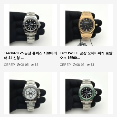
14480470 VS공장 롤렉스 서브마리
14553520 ZF공장 오데마피게 로얄
너 41 신형 …
오크 15500…
OEREP
08-05
58
OEREP
08-03
73