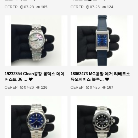
OEREP
07-28
105
OEREP
07-26
124
19232354 Clean공장 롤렉스 데이
18062473 MG공장 예거 리베르소
저스트 36 …
듀오페이스 블루…
OEREP
07-26
126
OEREP
07-25
167