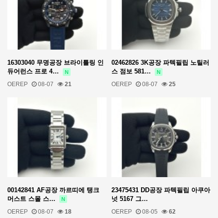
16303040 무명공장 브라이틀링 인
02462826 3K공장 파텍필립 노틸러
듀어런스 프로 4…
스 점보 581…
N
N
OEREP
08-07
21
OEREP
08-07
25
00142841 AF공장 까르띠에 탱크
23475431 DD공장 파텍필립 아쿠아
머스트 스몰 스…
넛 5167 그…
N
OEREP
08-07
18
OEREP
08-05
62