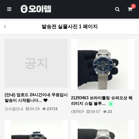
0
발송전 실물사진 1 페이지
공지
(안내) 업로드 24시간이내 무응답시
21293463 브라이틀링 슈퍼오션 헤
발송이 시작됩니다…
리티지 스틸 블루…
N
오이랩안내
04-29
23715
OEREP
08-07
23