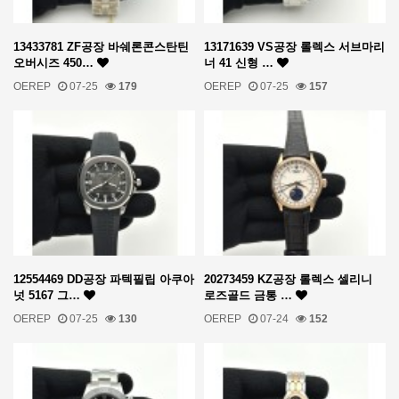
13433781 ZF공장 바쉐론콘스탄틴
13171639 VS공장 롤렉스 서브마리
오버시즈 450…
너 41 신형 …
OEREP
07-25
179
OEREP
07-25
157
12554469 DD공장 파텍필립 아쿠아
20273459 KZ공장 롤렉스 셀리니
넛 5167 그…
로즈골드 금통 …
OEREP
07-25
130
OEREP
07-24
152