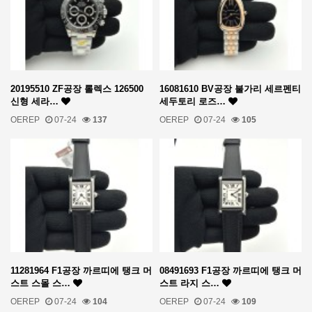
20195510 ZF공장 롤렉스 126500
16081610 BV공장 불가리 세르펜티
신형 세라…
세두토리 로즈…
OEREP
07-24
137
OEREP
07-24
105
11281964 F1공장 까르띠에 탱크 머
08491693 F1공장 까르띠에 탱크 머
스트 스몰 스…
스트 라지 스…
OEREP
07-24
104
OEREP
07-24
109