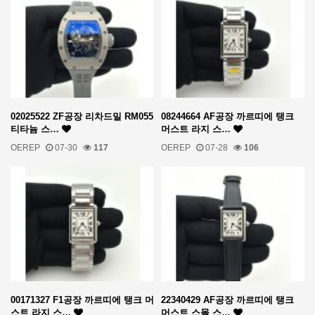
02025522 ZF공장 리차드밀 RM055
08244664 AF공장 까르띠에 탱크
티타늄 스…
머스트 라지 스…
OEREP
07-30
117
OEREP
07-28
106
00171327 F1공장 까르띠에 탱크 머
22340429 AF공장 까르띠에 탱크
스트 라지 스…
머스트 스몰 스…