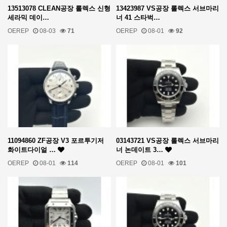
13513078 CLEAN공장 롤렉스 신형
13423987 VS공장 롤렉스 서브마리
세라믹 데이…
너 41 스타벅…
OEREP
08-03
71
OEREP
08-01
92
11094860 ZF공장 V3 포르투기저
03143721 VS공장 롤렉스 서브마리
화이트다이얼 …
너 논데이트 3…
OEREP
08-01
114
OEREP
08-01
101