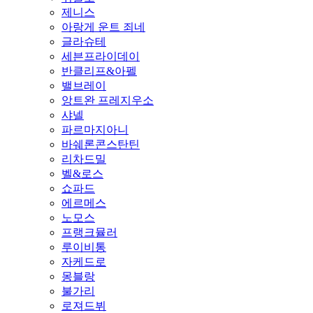
제니스
아랑게 운트 죄네
글라슈테
세븐프라이데이
반클리프&아펠
밸브레이
앙트완 프레지우소
샤넬
파르마지아니
바쉐론콘스탄틴
리차드밀
벨&로스
쇼파드
에르메스
노모스
프랭크뮬러
루이비통
자케드로
몽블랑
불가리
로져드뷔