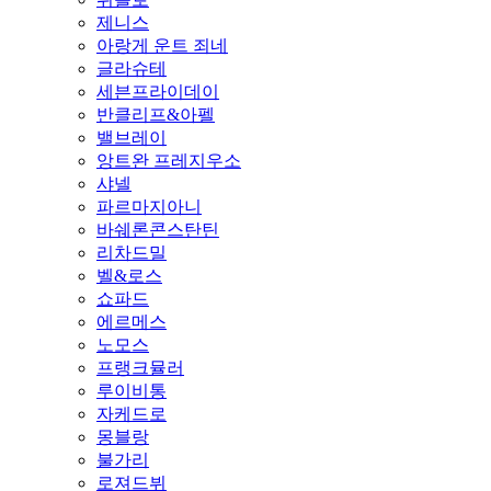
제니스
아랑게 운트 죄네
글라슈테
세븐프라이데이
반클리프&아펠
밸브레이
앙트완 프레지우소
샤넬
파르마지아니
바쉐론콘스탄틴
리차드밀
벨&로스
쇼파드
에르메스
노모스
프랭크뮬러
루이비통
자케드로
몽블랑
불가리
로져드뷔