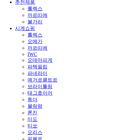
추천제품
롤렉스
까르띠에
불가리
시계쇼핑
롤렉스
오메가
까르띠에
IWC
오데마피게
파텍필립
파네라이
예거르쿨트르
브라이틀링
태그호이어
튜더
블랑팡
론진
미도
티쏘
오리스
위블로