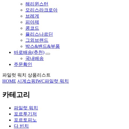
해리윈스턴
모리스라크로아
브레게
피아제
콩코드
율리스나르딘
그외브랜드
박스&밴드&부품
바로배송(추천)
국내배송
주문확인
파일럿 워치 상품리스트
HOME
시계쇼핑
IWC
파일럿 워치
카테고리
파일럿 워치
포르투기저
포르토피노
다 빈치