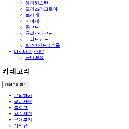
해리윈스턴
모리스라크로아
브레게
피아제
콩코드
율리스나르딘
그외브랜드
박스&밴드&부품
바로배송(추천)
국내배송
카테고리
카테고리닫기
문의하기
공지사항
블로그
검수사진
구매후기
잡화류