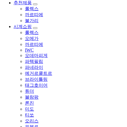
추천제품
롤렉스
까르띠에
불가리
시계쇼핑
롤렉스
오메가
까르띠에
IWC
오데마피게
파텍필립
파네라이
예거르쿨트르
브라이틀링
태그호이어
튜더
블랑팡
론진
미도
티쏘
오리스
위블로