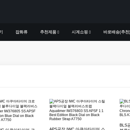
기
잡화류
추천제품
시계쇼핑
바로배송(추천
BLS
APS공장 IWC 아쿠아타이머 스