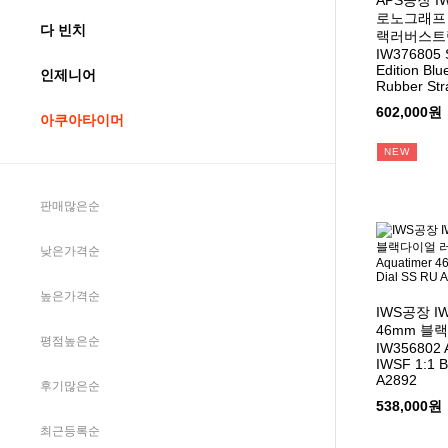
APS공장 
로노그래프
다 빈치
랙러버스트랩 
IW376805 
Edition Blu
인제니어
Rubber Str
602,000원
아쿠아타이머
NEW
판매많은순
낮은가격순
높은가격순
IWS공장 
46mm 블
평점높은순
IW356802 
IWSF 1:1 B
A2892
후기많은순
538,000원
최근등록순