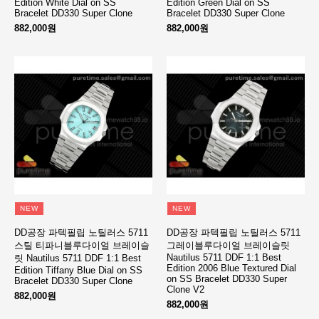
Edition White Dial on SS
Edition Green Dial on SS
Bracelet DD330 Super Clone
Bracelet DD330 Super Clone
882,000원
882,000원
NEW
NEW
DD공장 파텍필립 노틸러스 5711
DD공장 파텍필립 노틸러스 5711
스틸 티파니블루다이얼 브레이슬
그레이블루다이얼 브레이슬릿
Nautilus 5711 DDF 1:1 Best
릿 Nautilus 5711 DDF 1:1 Best
Edition 2006 Blue Textured Dial
Edition Tiffany Blue Dial on SS
on SS Bracelet DD330 Super
Bracelet DD330 Super Clone
Clone V2
882,000원
882,000원