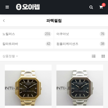
0
파텍필립
노틸러스
231
아쿠아넛
76
칼라트라바
42
컴플리케이션즈
38
상품정렬