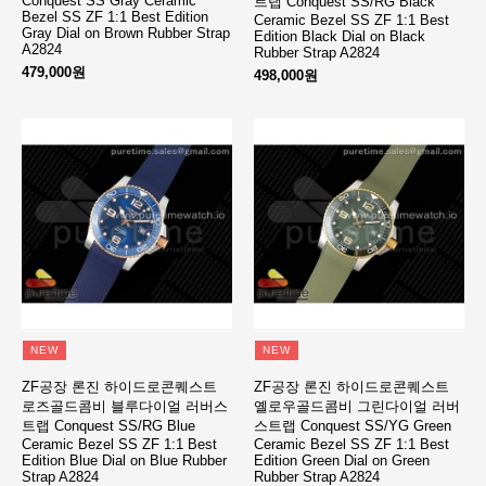
Conquest SS Gray Ceramic
트랩 Conquest SS/RG Black
Bezel SS ZF 1:1 Best Edition
Ceramic Bezel SS ZF 1:1 Best
Gray Dial on Brown Rubber Strap
Edition Black Dial on Black
A2824
Rubber Strap A2824
479,000원
498,000원
NEW
NEW
ZF공장 론진 하이드로콘퀘스트
ZF공장 론진 하이드로콘퀘스트
로즈골드콤비 블루다이얼 러버스
옐로우골드콤비 그린다이얼 러버
트랩 Conquest SS/RG Blue
스트랩 Conquest SS/YG Green
Ceramic Bezel SS ZF 1:1 Best
Ceramic Bezel SS ZF 1:1 Best
Edition Blue Dial on Blue Rubber
Edition Green Dial on Green
Strap A2824
Rubber Strap A2824