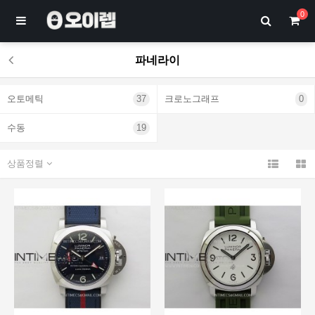
0
파네라이
오토메틱
37
크로노그래프
0
수동
19
상품정렬