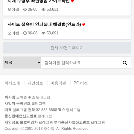
시계 수령후 확인방법 가이드라인
오이랩
06-08
58,631
사이트 접속이 안되실때 해결법(인트라)
오이랩
06-08
53,091
전체 39건
1 페이지
회사소개
개인정보
이용약관
PC 버전
회사명
오이렙
주소
텔레그램
사업자 등록번호
텔레그램
대표
텔레그램
전화
02-888-8888
팩스
텔레그램
통신판매업신고번호
텔레그램
개인정보 보호책임자
텔레그램
부가통신사업신고번호
텔레그램
Copyright © 2001-2013 오이렙. All Rights Reserved.