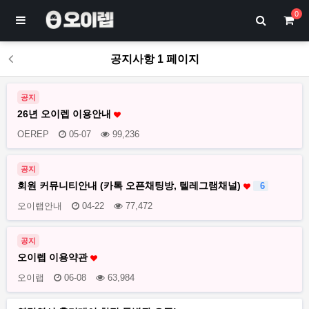
0
공지사항 1 페이지
공지
26년 오이렙 이용안내
OEREP
05-07
99,236
공지
회원 커뮤니티안내 (카톡 오픈채팅방, 텔레그램채널)
6
오이랩안내
04-22
77,472
공지
오이렙 이용약관
오이랩
06-08
63,984