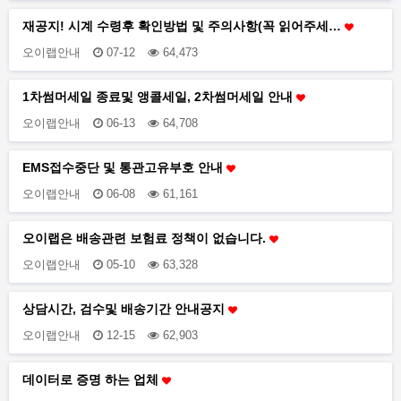
재공지! 시계 수령후 확인방법 및 주의사항(꼭 읽어주세…
오이랩안내
07-12
64,473
1차썸머세일 종료및 앵콜세일, 2차썸머세일 안내
오이랩안내
06-13
64,708
EMS접수중단 및 통관고유부호 안내
오이랩안내
06-08
61,161
오이랩은 배송관련 보험료 정책이 없습니다.
오이랩안내
05-10
63,328
상담시간, 검수및 배송기간 안내공지
오이랩안내
12-15
62,903
데이터로 증명 하는 업체