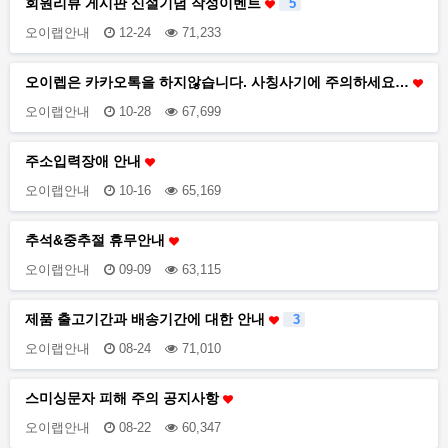
회원리뷰 게시판 신설기념 작성이벤트
5
오이랩안내
12-24
71,233
오이렙은 카카오톡을 하지않습니다. 사칭사기에 주의하세요…
오이랩안내
10-28
67,699
주소입력장애 안내
오이랩안내
10-16
65,169
추석&중추절 휴무안내
오이랩안내
09-09
63,115
제품 출고기간과 배송기간에 대한 안내
3
오이랩안내
08-24
71,010
스미싱문자 피해 주의 공지사항
오이랩안내
08-22
60,347