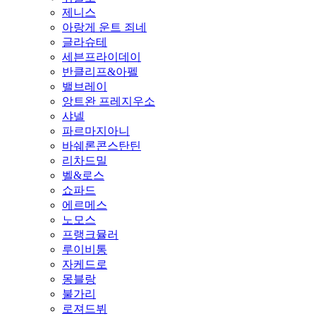
제니스
아랑게 운트 죄네
글라슈테
세븐프라이데이
반클리프&아펠
밸브레이
앙트완 프레지우소
샤넬
파르마지아니
바쉐론콘스탄틴
리차드밀
벨&로스
쇼파드
에르메스
노모스
프랭크뮬러
루이비통
자케드로
몽블랑
불가리
로져드뷔