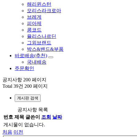
해리윈스턴
모리스라크로아
브레게
피아제
콩코드
율리스나르딘
그외브랜드
박스&밴드&부품
바로배송(추천)
국내배송
주문확인
공지사항 200 페이지
Total 39건
200 페이지
게시판 검색
공지사항 목록
번호
제목
글쓴이
조회
날짜
게시물이 없습니다.
처음
이전