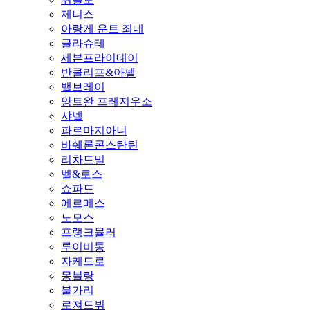
제니스
아랑게 운트 죄네
글라슈테
세븐프라이데이
반클리프&아펠
밸브레이
앙트완 프레지우소
샤넬
파르마지아니
바쉐론콘스탄틴
리차드밀
벨&로스
쇼파드
에르메스
노모스
프랭크뮬러
루이비통
자케드로
몽블랑
불가리
로져드뷔