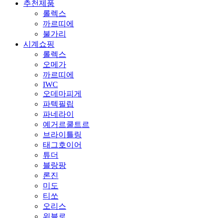
추천제품
롤렉스
까르띠에
불가리
시계쇼핑
롤렉스
오메가
까르띠에
IWC
오데마피게
파텍필립
파네라이
예거르쿨트르
브라이틀링
태그호이어
튜더
블랑팡
론진
미도
티쏘
오리스
위블로