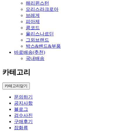
해리윈스턴
모리스라크로아
브레게
피아제
콩코드
율리스나르딘
그외브랜드
박스&밴드&부품
바로배송(추천)
국내배송
카테고리
카테고리닫기
문의하기
공지사항
블로그
검수사진
구매후기
잡화류