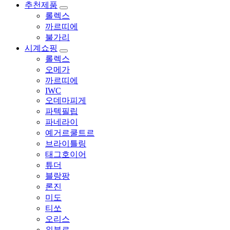
추천제품
롤렉스
까르띠에
불가리
시계쇼핑
롤렉스
오메가
까르띠에
IWC
오데마피게
파텍필립
파네라이
예거르쿨트르
브라이틀링
태그호이어
튜더
블랑팡
론진
미도
티쏘
오리스
위블로