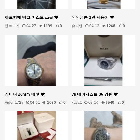
까르띠에 탱크 머스트 스몰
데데금통 1년 사용기
민트모카
04-27
1199
0
슈퍼맨
04-12
1266
0
레이디 28mm 데젓
vs 데이저스트 36 검판
Aiden1725
04-01
1030
0
kaza1
03-10
5540
0