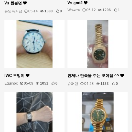
Vs gmt2
Vs 윔블던
Wowow
05-12
1206
1
용인독거남
05-14
1380
0
IWC 부엉이
언제나 만족을 주는 오이렙 ^^
Equinox
05-09
1051
0
슈퍼맨
04-28
1133
0