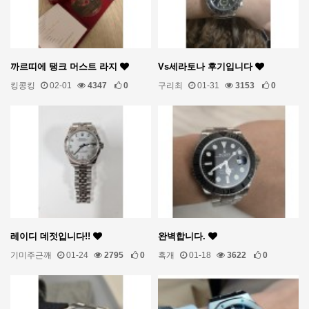
까르띠에 탱크 머스트 라지
Vs세라토나 후기입니다
킹콩킹
02-01
4347
0
구리최
01-31
3153
0
레이디 데젓입니다!!
완벽합니다.
기미주근깨
01-24
2795
0
흑개
01-18
3622
0