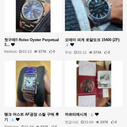
첫구매!! Rolex Oyster Perpetual
오데마 피게 로얄오크 15400 (ZF)
3…
1
Kevlous
01-13
3776
0
무브
01-11
3734
0
탱크 머스트 AF공장 스틸 구매 후
까르띠에시계
1
기
1
연금너리
01-04
3376
0