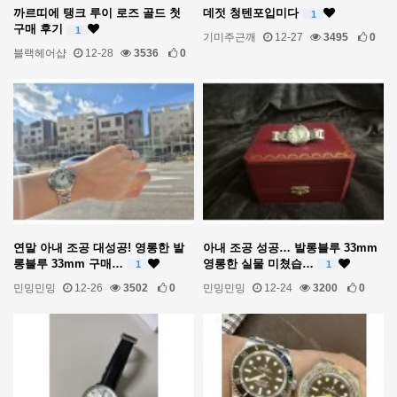
까르띠에 탱크 루이 로즈 골드 첫
데젓 청텐포입미다
1
구매 후기
1
기미주근깨
12-27
3495
0
블랙헤어샵
12-28
3536
0
연말 아내 조공 대성공! 영롱한 발
아내 조공 성공… 발롱블루 33mm
롱블루 33mm 구매…
영롱한 실물 미쳤습…
1
1
민밍민밍
12-26
3502
0
민밍민밍
12-24
3200
0