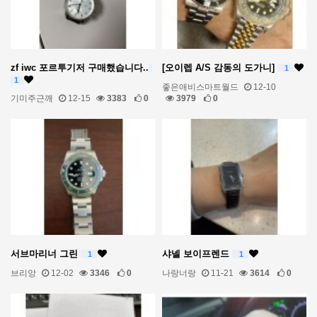
zf iwc 포르투기저 구매했습니다..
[오이렙 A/S 감동의 도가니]
1
1
좋은애비스마트월드
12-10
3979
0
기미주근깨
12-15
3383
0
서브마리너 그린
샤넬 보이프렌드
1
1
브리앙
12-02
3346
0
나랑너랑
11-21
3614
0