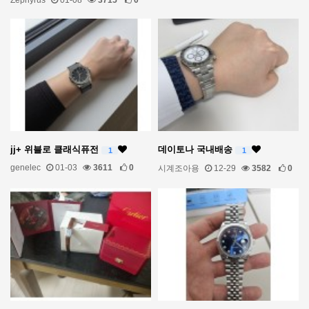
Zephyrus
01-08
3715
0
jj+ 위블로 클래식퓨전
데이토나 국내배송
1
1
genelec
01-03
3611
0
시계조아용
12-29
3582
0