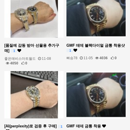
[품질에 감동 받아 선물용 추가구
GMF 데데 블랙다이얼 금통 착용샷
매]
1
1
빠송78
11-05
4036
0
좋은애비스마트월드
11-08
4050
0
[AI(perplexity)로 검증 후 구매]
GMF 데데 금통 착용
1