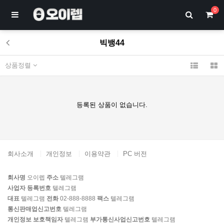
0
빅뱅44
상품정렬
등록된 상품이 없습니다.
회사소개
개인정보
이용약관
PC 버전
회사명
오이렙
주소
텔레그램
사업자 등록번호
텔레그램
대표
텔레그램
전화
02-888-8888
팩스
텔레그램
통신판매업신고번호
텔레그램
개인정보 보호책임자
텔레그램
부가통신사업신고번호
텔레그램